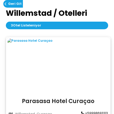
Geri Git
Willemstad / Otelleri
3
Otel Listeleniyor
Parasasa Hotel Curaçao
+59998693313