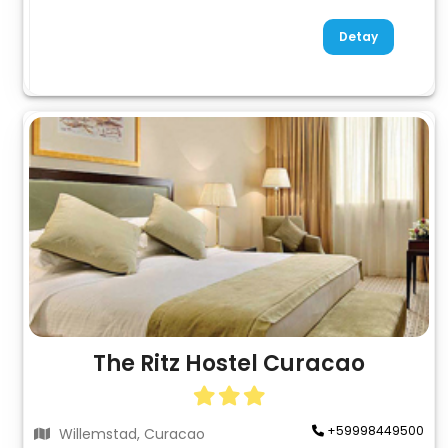
Detay
The Ritz Hostel Curacao
+59998449500
Willemstad, Curacao