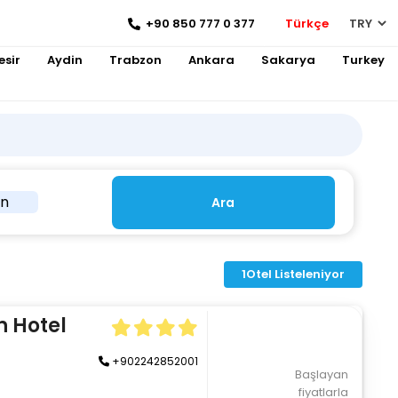
+90 850 777 0 377
Türkçe
esir
Aydin
Trabzon
Ankara
Sakarya
Turkey
in
Ara
1
Otel Listeleniyor
 Hotel
+902242852001
Başlayan
fiyatlarla