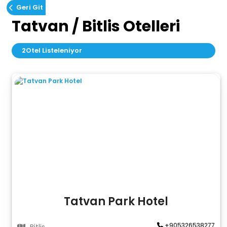
Geri Git
Tatvan / Bitlis Otelleri
2
Otel Listeleniyor
Tatvan Park Hotel
+905326538277