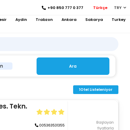
+90 850 777 0 377
Türkçe
esir
Aydin
Trabzon
Ankara
Sakarya
Turkey
in
Ara
1
Otel Listeleniyor
s. Tekn.
Başlayan
005363531355
fiyatlarla