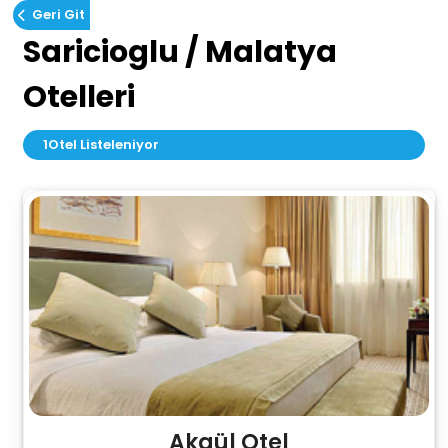
Geri Git
Saricioglu / Malatya
Otelleri
1
Otel Listeleniyor
Akgül Otel