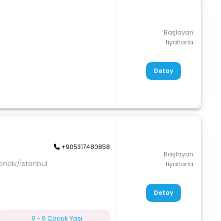
Başlayan
fiyatlarla
Detay
+905317480858
Başlayan
endik/istanbul
fiyatlarla
Detay
0 - 6 Çocuk Yaşı