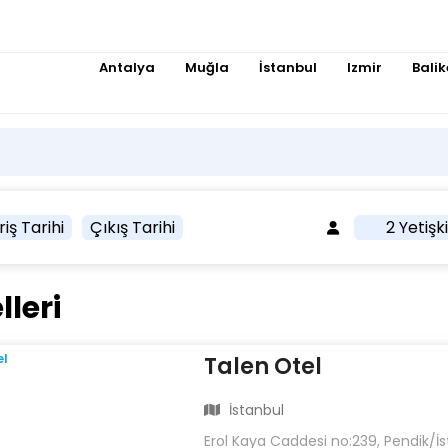
Antalya
Muğla
İstanbul
Izmir
Balik
riş Tarihi
Çıkış Tarihi
2 Yetişk
lleri
Talen Otel
İstanbul
Erol Kaya Caddesi no:239, Pendik/İ