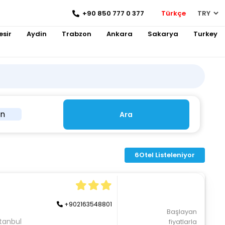
+90 850 777 0 377
Türkçe
esir
Aydin
Trabzon
Ankara
Sakarya
Turkey
in
Ara
6
Otel Listeleniyor
+902163548801
Başlayan
stanbul
fiyatlarla