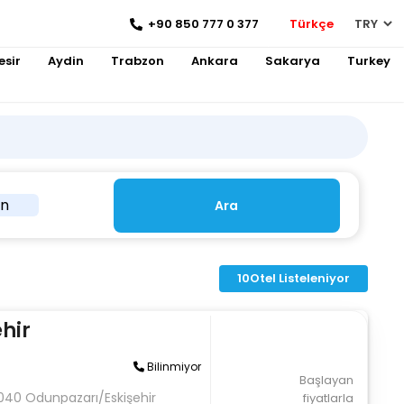
+90 850 777 0 377
Türkçe
esir
Aydin
Trabzon
Ankara
Sakarya
Turkey
in
Ara
10
Otel Listeleniyor
hir
Bilinmiyor
Başlayan
6040 Odunpazarı/Eskişehir
fiyatlarla