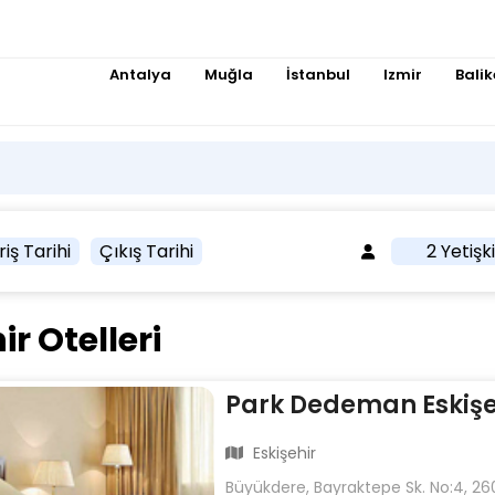
Antalya
Muğla
İstanbul
Izmir
Balik
riş Tarihi
Çıkış Tarihi
2 Yetişk
r Otelleri
Park Dedeman Eskişe
Eskişehir
Büyükdere, Bayraktepe Sk. No:4, 2