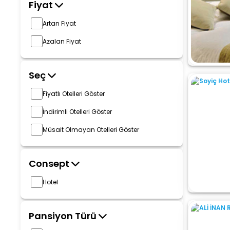
Fiyat
Artan Fiyat
Azalan Fiyat
Seç
Fiyatlı Otelleri Göster
İndirimli Otelleri Göster
Müsait Olmayan Otelleri Göster
Consept
Hotel
Pansiyon Türü