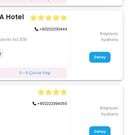
A Hotel
+902222110444
Başlayan
Mevkii No:308
fiyatlarla
Detay
0 - 6 Çocuk Yaşı
+902222394050
Başlayan
fiyatlarla
Detay