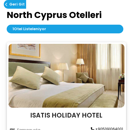
Geri Git
North Cyprus Otelleri
1
Otel Listeleniyor
ISATIS HOLIDAY HOTEL
+905391064001