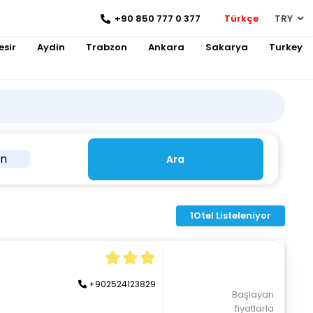
+90 850 777 0 377
Türkçe
esir
Aydin
Trabzon
Ankara
Sakarya
Turkey
in
Ara
1
Otel Listeleniyor
+902524123829
Başlayan
fiyatlarla