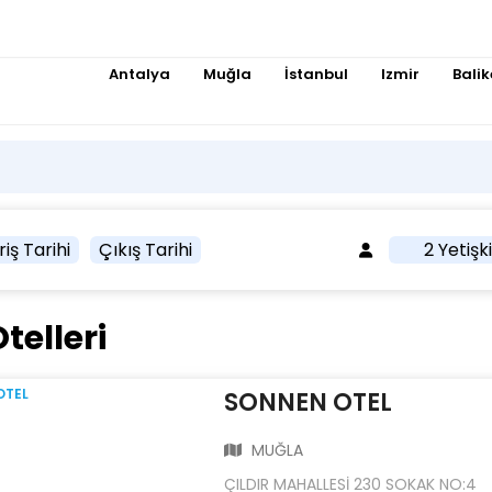
Antalya
Muğla
İstanbul
Izmir
Balik
riş Tarihi
Çıkış Tarihi
2 Yetişk
telleri
SONNEN OTEL
MUĞLA
ÇILDIR MAHALLESİ 230 SOKAK NO:4