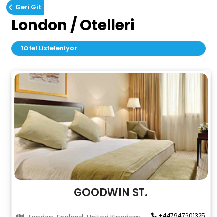
Geri Git
London / Otelleri
1
Otel Listeleniyor
GOODWIN ST.
+447947601325