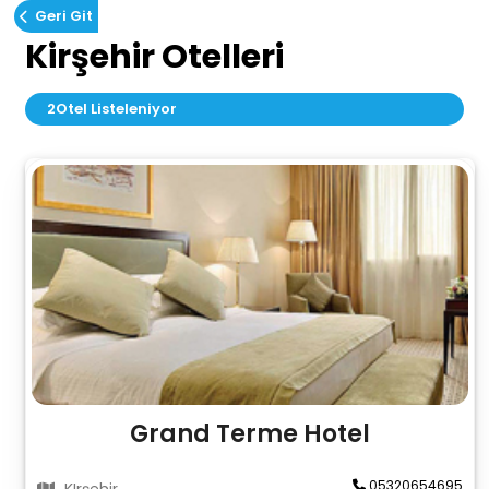
Geri Git
Kirşehir Otelleri
2
Otel Listeleniyor
Grand Terme Hotel
05320654695