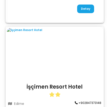
Detay
İşçimen Resort Hotel
+902847373148
Edirne