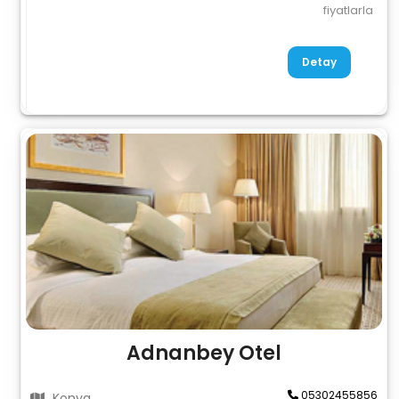
fiyatlarla
Detay
Adnanbey Otel
05302455856
Konya