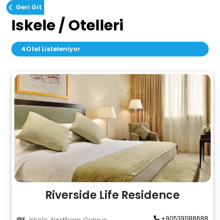
Geri Git
Iskele / Otelleri
4
Otel Listeleniyor
Riverside Life Residence
+905391188688