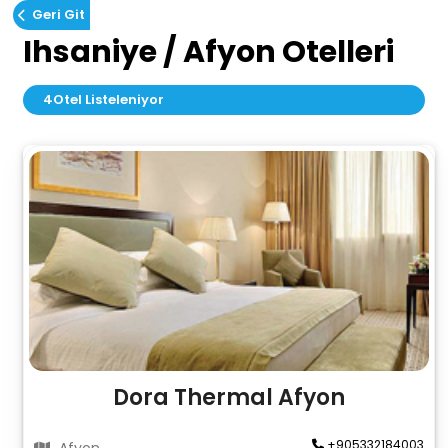
Geri Git
Ihsaniye / Afyon Otelleri
4
Otel Listeleniyor
Dora Thermal Afyon
+905332184003