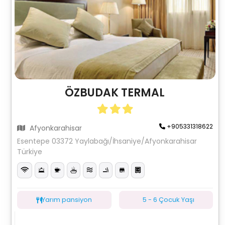
ÖZBUDAK TERMAL
+905331318622
Afyonkarahisar
Esentepe 03372 Yaylabağı/İhsaniye/Afyonkarahisar
Türkiye
Yarım pansiyon
5 - 6 Çocuk Yaşı