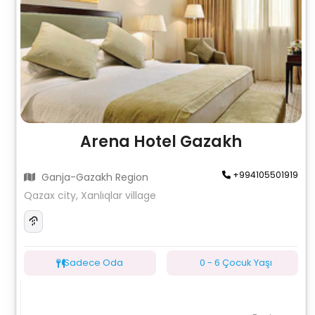
Arena Hotel Gazakh
+994105501919
Ganja-Gazakh Region
Qazax city, Xanlıqlar village
Sadece Oda
0 - 6 Çocuk Yaşı