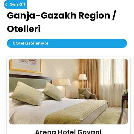
Geri Git
Ganja-Gazakh Region /
Otelleri
5
Otel Listeleniyor
Arena Hotel Goygol