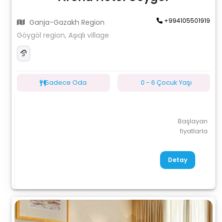
+994105501919
Ganja-Gazakh Region
Göygöl region, Aşıqlı village
Sadece Oda
0 - 6 Çocuk Yaşı
Başlayan
fiyatlarla
Detay