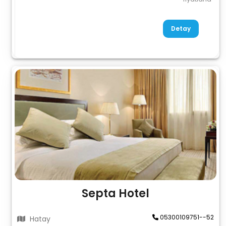
Detay
Septa Hotel
05300109751--52
Hatay