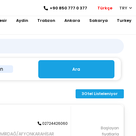
+90 850 777 0 377
Türkçe
esir
Aydin
Trabzon
Ankara
Sakarya
Turkey
in
Ara
3
Otel Listeleniyor
02724426060
Başlayan
 EMİRDAĞ/AFYONKARAHİSAR
fiyatlarla