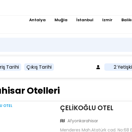
Antalya
Muğla
İstanbul
Izmir
Balik
riş Tarihi
Çıkış Tarihi
2 Yetişk
isar Otelleri
ÇELİKOĞLU OTEL
Afyonkarahisar
Menderes Mah.Atatürk cad. No:68