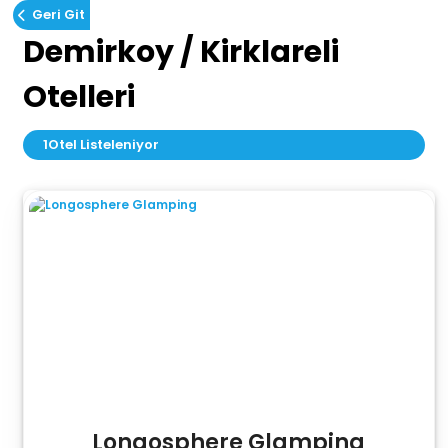
Geri Git
Demirkoy / Kirklareli
Otelleri
1
Otel Listeleniyor
Longosphere Glamping