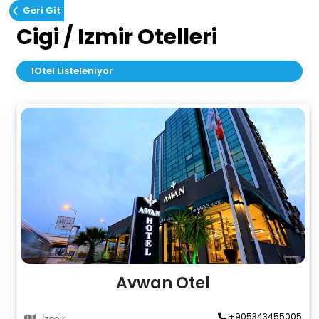
Geri Git
Cigi / Izmir Otelleri
1
Otel Listeleniyor
Avwan Otel
+905343455005