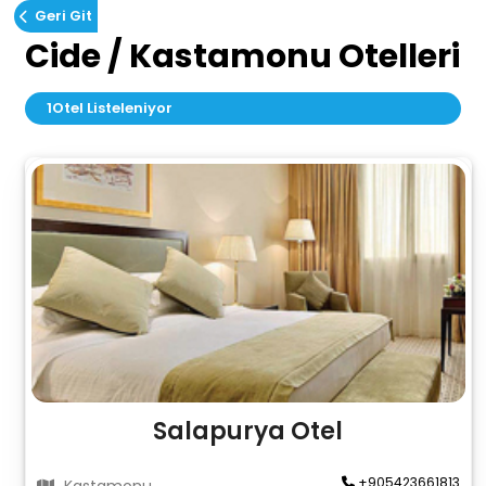
Geri Git
Cide / Kastamonu Otelleri
1
Otel Listeleniyor
Salapurya Otel
+905423661813