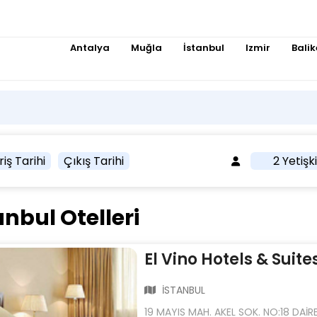
Antalya
Muğla
İstanbul
Izmir
Balik
riş Tarihi
Çıkış Tarihi
2 Yetişk
nbul Otelleri
El Vino Hotels & Suit
İSTANBUL
19 MAYIS MAH. AKEL SOK. NO:18 DAİR