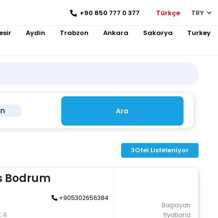
+90 850 777 0 377
Türkçe
esir
Aydin
Trabzon
Ankara
Sakarya
Turkey
in
Ara
3
Otel Listeleniyor
es Bodrum
+905302656384
Başlayan
E:4
fiyatlarla