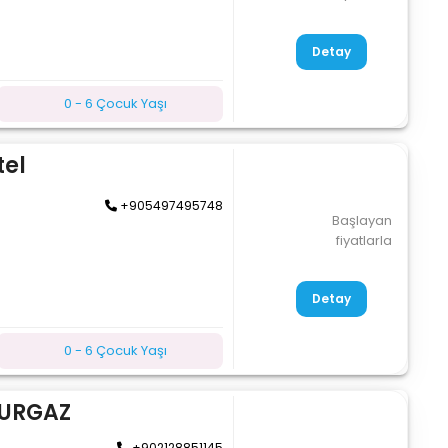
Detay
0 - 6 Çocuk Yaşı
tel
+905497495748
Başlayan
fiyatlarla
Detay
0 - 6 Çocuk Yaşı
URGAZ
+902128851145