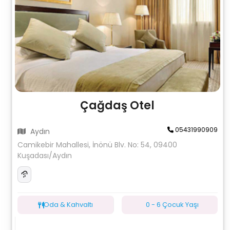
Çağdaş Otel
05431990909
Aydın
Camikebir Mahallesi, İnönü Blv. No: 54, 09400
Kuşadası/Aydın
Oda & Kahvaltı
0 - 6 Çocuk Yaşı