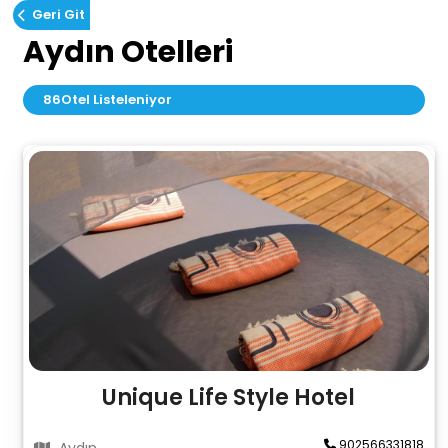
Geri Git
Aydın Otelleri
86
Otel Listeleniyor
Unique Life Style Hotel
902566331818