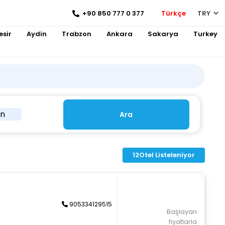
+90 850 777 0 377
Türkçe
esir
Aydin
Trabzon
Ankara
Sakarya
Turkey
in
Ara
12
Otel Listeleniyor
905334129515
Başlayan
fiyatlarla