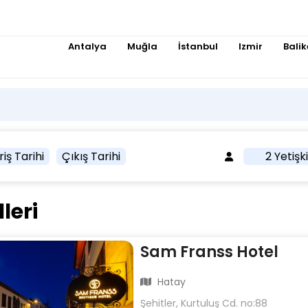
Antalya
Muğla
İstanbul
Izmir
Balik
riş Tarihi
Çıkış Tarihi
2 Yetişk
leri
Sam Franss Hotel
Hatay
Şehitler, Kurtuluş Cd. no:88