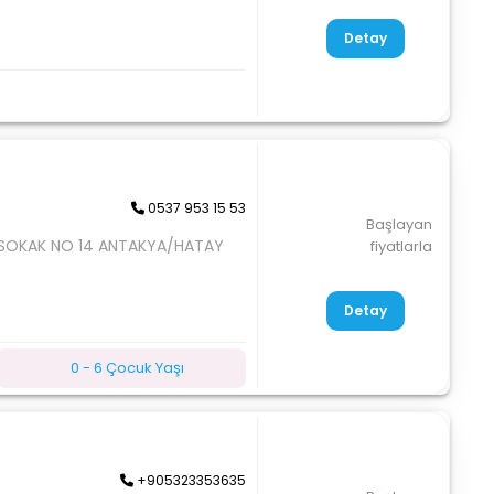
Detay
0537 953 15 53
Başlayan
. SOKAK NO 14 ANTAKYA/HATAY
fiyatlarla
Detay
0 - 6 Çocuk Yaşı
+905323353635