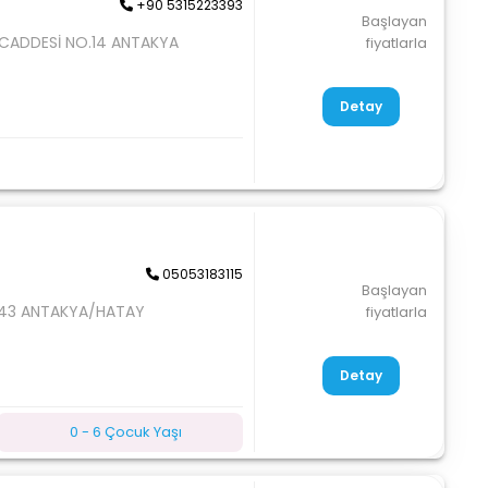
+90 5315223393
Başlayan
 CADDESİ NO.14 ANTAKYA
fiyatlarla
Detay
05053183115
Başlayan
:43 ANTAKYA/HATAY
fiyatlarla
Detay
0 - 6 Çocuk Yaşı