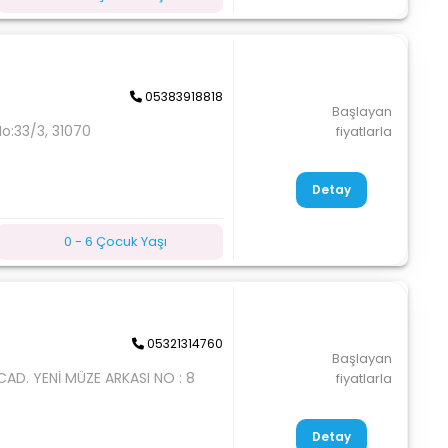
05383918818
Başlayan
No:33/3, 31070
fiyatlarla
Detay
0 - 6 Çocuk Yaşı
05321314760
Başlayan
AD. YENİ MÜZE ARKASI NO : 8
fiyatlarla
Detay