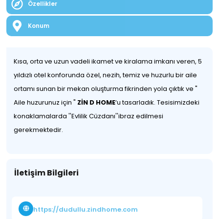
Özellikler
Konum
Kısa, orta ve uzun vadeli ikamet ve kiralama imkanı veren, 5
yıldızlı otel konforunda özel, nezih, temiz ve huzurlu bir aile
ortamı sunan bir mekan oluşturma fikrinden yola çıktık ve "
Aile huzurunuz için "
ZİN D
HOME
‘u tasarladık. Tesisimizdeki
konaklamalarda ''Evlilik Cüzdanı''ibraz edilmesi
gerekmektedir.
İletişim Bilgileri
https://dudullu.zindhome.com