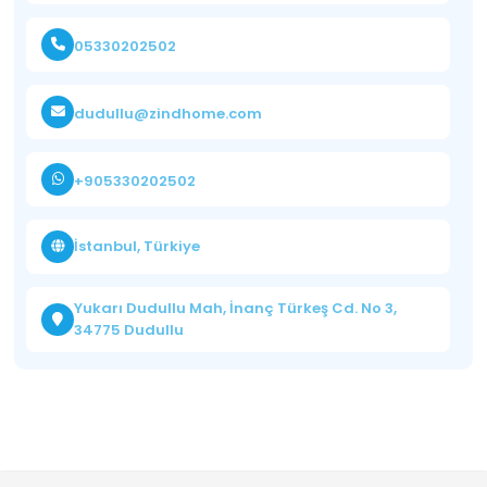
05330202502
dudullu@zindhome.com
+905330202502
İstanbul, Türkiye
Yukarı Dudullu Mah, İnanç Türkeş Cd. No 3,
34775 Dudullu