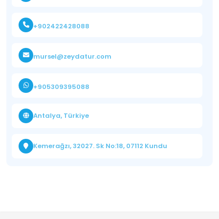
+902422428088
mursel@zeydatur.com
+905309395088
Antalya, Türkiye
Kemerağzı, 32027. Sk No:18, 07112 Kundu