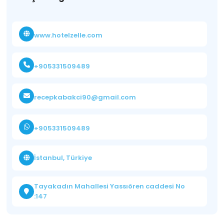
www.hotelzelle.com
+905331509489
recepkabakci90@gmail.com
+905331509489
İstanbul, Türkiye
Tayakadın Mahallesi Yassıören caddesi No
:147