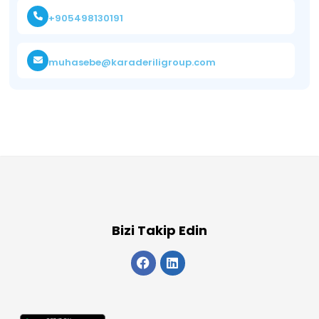
+905498130191
muhasebe@karaderiligroup.com
Bizi Takip Edin