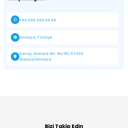
+90 505 290 09 45
Antalya, Türkiye
Saray, Atatürk Blv. No:151, 07400
Alanya/Antalya
Bizi Takip Edin