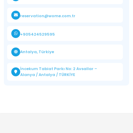
reservation@wome.com.tr
+905424529595
Antalya, Türkiye
İncekum Tabiat Parkı No: 2 Avsallar –
Alanya / Antalya / TÜRKİYE