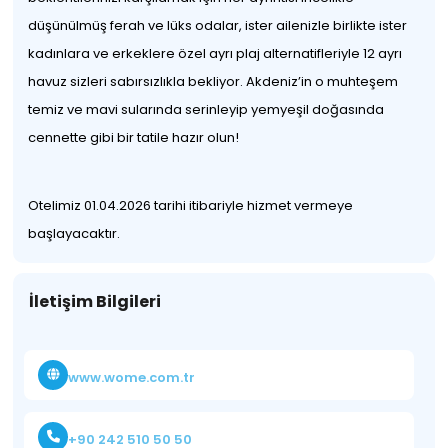
düşünülmüş ferah ve lüks odalar, ister ailenizle birlikte ister
kadınlara ve erkeklere özel ayrı plaj alternatifleriyle 12 ayrı
havuz sizleri sabırsızlıkla bekliyor. Akdeniz’in o muhteşem
temiz ve mavi sularında serinleyip yemyeşil doğasında
cennette gibi bir tatile hazır olun!
Otelimiz 01.04.2026 tarihi itibariyle hizmet vermeye
başlayacaktır.
İletişim Bilgileri
www.wome.com.tr
+90 242 510 50 50