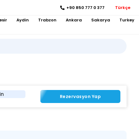
+90 850 777 0 377
Türkçe
esir
Aydin
Trabzon
Ankara
Sakarya
Turkey
in
Rezervasyon Yap