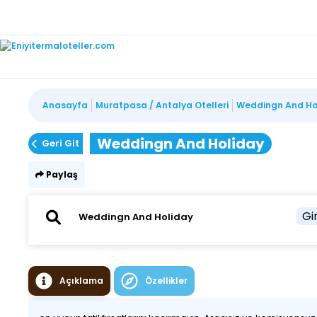
Anasayfa
Muratpasa / Antalya Otelleri
Weddingn And Ho
Weddingn And Holiday
Geri Git
Paylaş
Gir
Açıklama
Özellikler