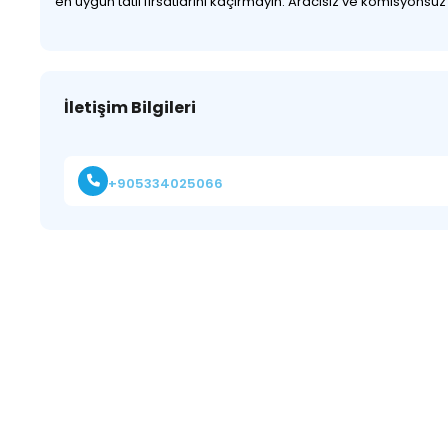
en uygun tatil fırsatlarını kaçırmayın. Aracısız ve komisyonsu
İletişim Bilgileri
+905334025066