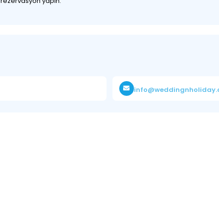
z rezervasyon yapın.
info@weddingnholiday