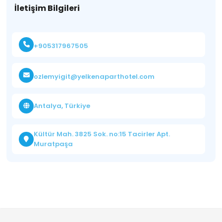
İletişim Bilgileri
+905317967505
ozlemyigit@yelkenaparthotel.com
Antalya, Türkiye
Kültür Mah. 3825 Sok. no:15 Tacirler Apt.
Muratpaşa