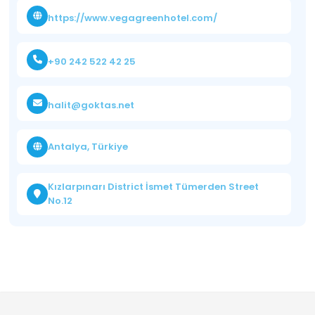
https://www.vegagreenhotel.com/
+90 242 522 42 25
halit@goktas.net
Antalya, Türkiye
Kızlarpınarı District İsmet Tümerden Street
No.12