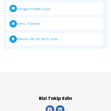
info@urla1867.com
İzmir, Türkiye
Denizli, 34. Sk. No:3, Urla
Bizi Takip Edin