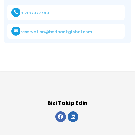
05307877748
reservation@bedbankglobal.com
Bizi Takip Edin