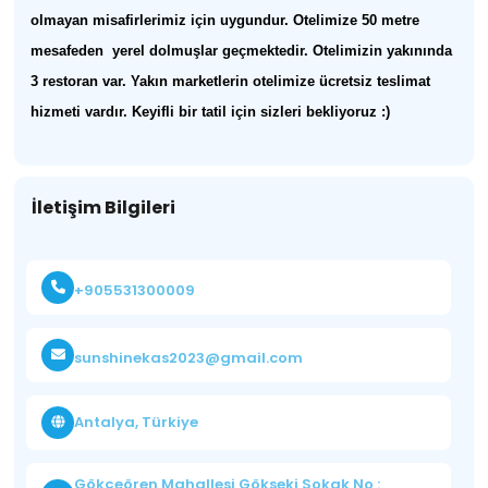
olmayan misafirlerimiz için uygundur. Otelimize 50 metre
mesafeden yerel dolmuşlar geçmektedir. Otelimizin yakınında
3 restoran var. Yakın marketlerin otelimize ücretsiz teslimat
hizmeti vardır. Keyifli bir tatil için sizleri bekliyoruz :)
İletişim Bilgileri
+905531300009
sunshinekas2023@gmail.com
Antalya, Türkiye
Gökçeören Mahallesi Gökseki Sokak No :