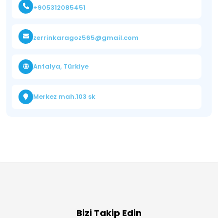
+905312085451
zerrinkaragoz565@gmail.com
Antalya, Türkiye
Merkez mah.103 sk
Bizi Takip Edin