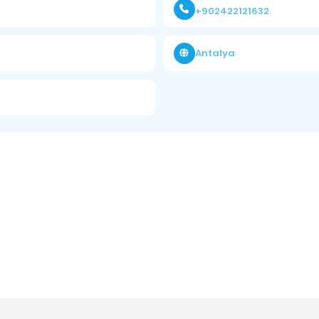
+902422121632
Antalya