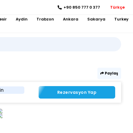
+90 850 777 0 377
Türkçe
esir
Aydin
Trabzon
Ankara
Sakarya
Turkey
Paylaş
in
Rezervasyon Yap