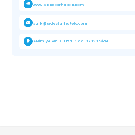
www.sidestarhotels.com
park@sidestarhotels.com
Selimiye Mh. T. Özal Cad. 07330 Side