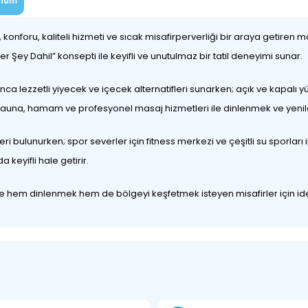
num
konforu, kaliteli hizmeti ve sıcak misafirperverliği bir araya getiren m
 Şey Dahil” konsepti ile keyifli ve unutulmaz bir tatil deneyimi sunar.
unca lezzetli yiyecek ve içecek alternatifleri sunarken; açık ve kapalı
; sauna, hamam ve profesyonel masaj hizmetleri ile dinlenmek ve yeni
leri bulunurken; spor severler için fitness merkezi ve çeşitli su sporla
a keyifli hale getirir.
de hem dinlenmek hem de bölgeyi keşfetmek isteyen misafirler için ide