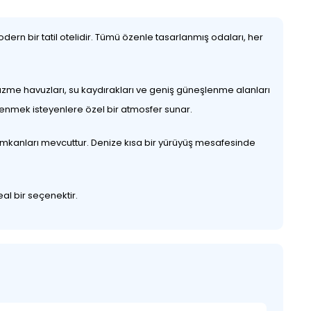
odern bir tatil otelidir. Tümü özenle tasarlanmış odaları, her
 yüzme havuzları, su kaydırakları ve geniş güneşlenme alanları
lenmek isteyenlere özel bir atmosfer sunar.
rı imkanları mevcuttur. Denize kısa bir yürüyüş mesafesinde
al bir seçenektir.