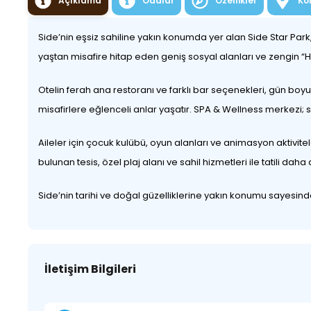
Açıklama
Odalar
Özellikler
Ko
Side’nin eşsiz sahiline yakın konumda yer alan Side Star Park, 
yaştan misafire hitap eden geniş sosyal alanları ve zengin “Her
Otelin ferah ana restoranı ve farklı bar seçenekleri, gün boy
misafirlere eğlenceli anlar yaşatır. SPA & Wellness merkezi
Aileler için çocuk kulübü, oyun alanları ve animasyon aktivite
bulunan tesis, özel plaj alanı ve sahil hizmetleri ile tatili daha d
Side’nin tarihi ve doğal güzelliklerine yakın konumu sayesin
İletişim Bilgileri