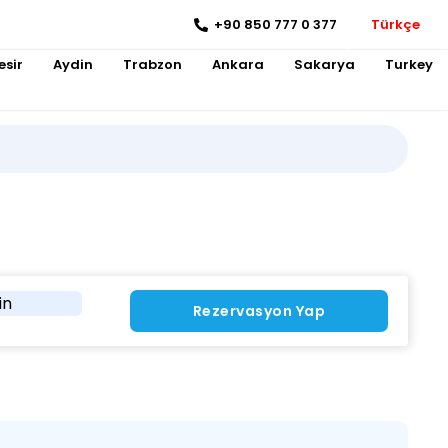
+90 850 777 0 377
Türkçe
esir
Aydin
Trabzon
Ankara
Sakarya
Turkey
in
Rezervasyon Yap