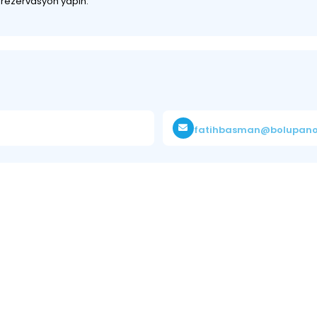
z rezervasyon yapın.
fatihbasman@bolupan