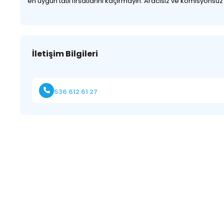
en uygun tatil fırsatlarını kaçırmayın. Aracısız ve komisyonsu
İletişim Bilgileri
536 612 61 27