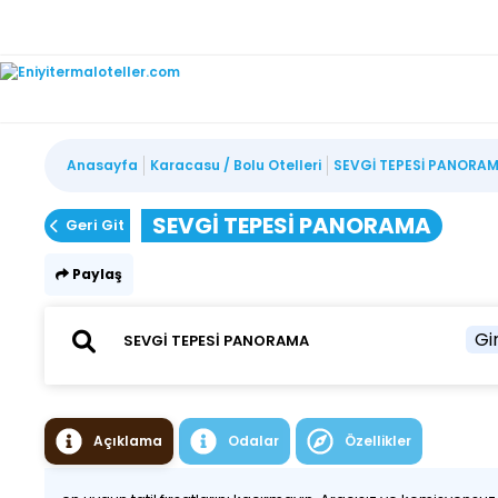
Anasayfa
Karacasu / Bolu Otelleri
SEVGİ TEPESİ PANORA
SEVGİ TEPESİ PANORAMA
Geri Git
Paylaş
Gir
Açıklama
Odalar
Özellikler