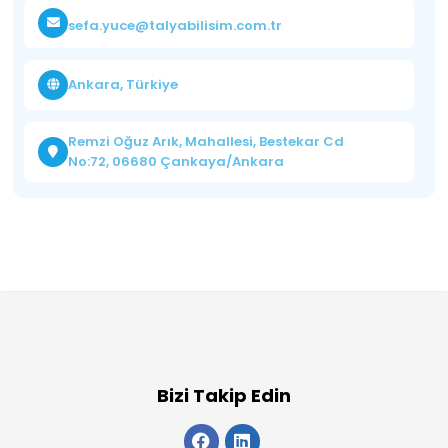
sefa.yuce@talyabilisim.com.tr
Ankara, Türkiye
Remzi Oğuz Arık, Mahallesi, Bestekar Cd
No:72, 06680 Çankaya/Ankara
Bizi Takip Edin