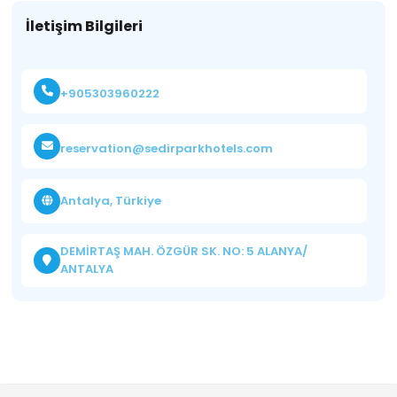
İletişim Bilgileri
+905303960222
reservation@sedirparkhotels.com
Antalya, Türkiye
DEMİRTAŞ MAH. ÖZGÜR SK. NO: 5 ALANYA/
ANTALYA