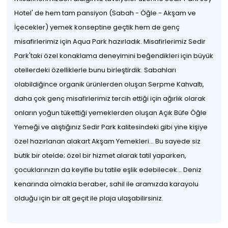
Hotel' de hem tam pansiyon (Sabah - Öğle - Akşam ve
İçecekler) yemek konseptine geçtik hem de genç
misafirlerimiz için Aqua Park hazırladık. Misafirlerimiz Sedir
Park'taki özel konaklama deneyimini beğendikleri için büyük
otellerdeki özelliklerle bunu birleştirdik. Sabahları
olabildiğince organik ürünlerden oluşan Serpme Kahvaltı,
daha çok genç misafirlerimiz tercih ettiği için ağırlık olarak
onların yoğun tükettiği yemeklerden oluşan Açık Büfe Öğle
Yemeği ve alıştığınız Sedir Park kalitesindeki gibi yine kişiye
özel hazırlanan alakart Akşam Yemekleri... Bu sayede siz
butik bir otelde; özel bir hizmet alarak tatil yaparken,
çocuklarınızın da keyifle bu tatile eşlik edebilecek... Deniz
kenarında olmakla beraber, sahil ile aramızda karayolu
olduğu için bir alt geçit ile plaja ulaşabilirsiniz.