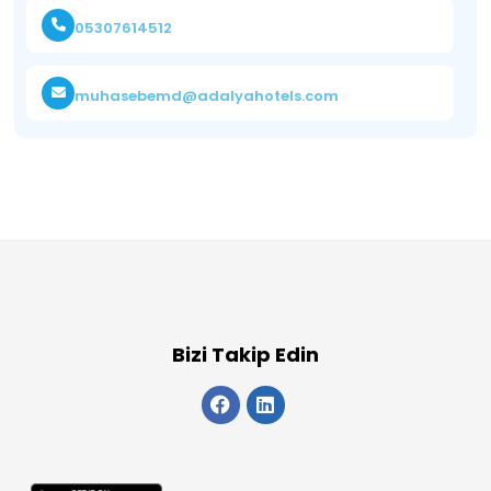
05307614512
muhasebemd@adalyahotels.com
Bizi Takip Edin