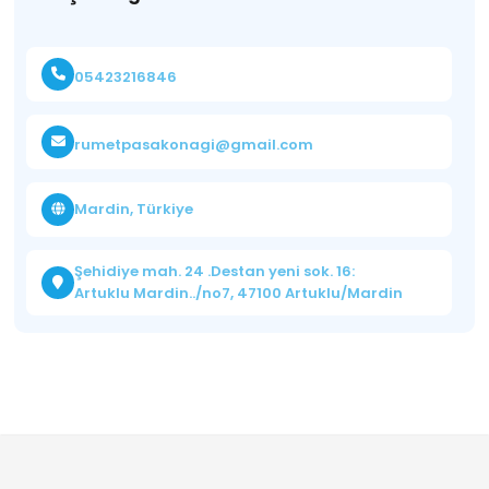
05423216846
rumetpasakonagi@gmail.com
Mardin, Türkiye
Şehidiye mah. 24 .Destan yeni sok. 16:
Artuklu Mardin../no7, 47100 Artuklu/Mardin