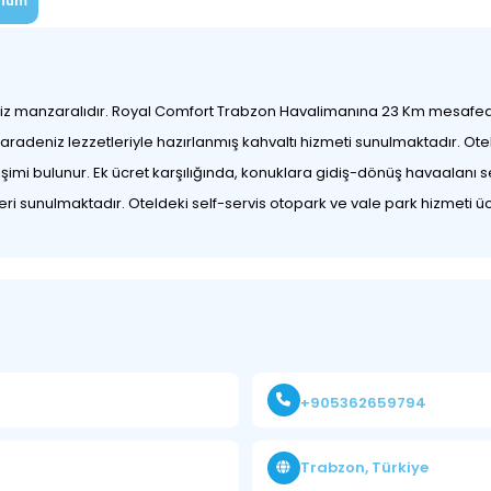
num
iz manzaralıdır. Royal Comfort Trabzon Havalimanına 23 Km mesafeded
radeniz lezzetleriyle hazırlanmış kahvaltı hizmeti sunulmaktadır. Ote
şimi bulunur. Ek ücret karşılığında, konuklara gidiş-dönüş havaalanı s
eri sunulmaktadır. Oteldeki self-servis otopark ve vale park hizmeti ücr
+905362659794
Trabzon, Türkiye