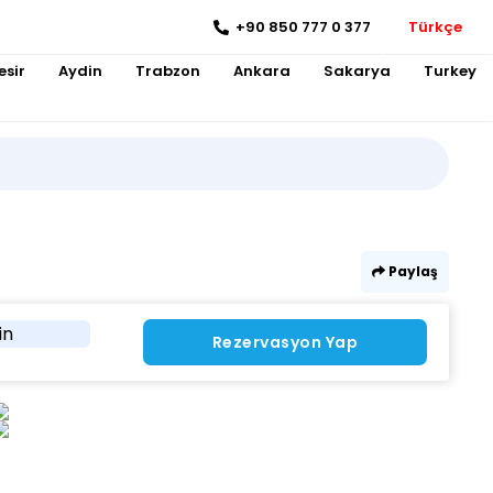
+90 850 777 0 377
Türkçe
esir
Aydin
Trabzon
Ankara
Sakarya
Turkey
Paylaş
in
Rezervasyon Yap