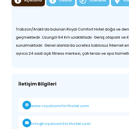
Açıklama
Odalar
Özellikler
Ko
Trabzon/Araklı’da bulunan Royal Comfort Hotel doğa ve den
geçmektedir. Uzungöl 64 Km uzaklıktadır. Geniş otapark ve Ka
sunulmaktadır. Genel alanlarda ücretsiz kablosuz İnternet eri
ayrıca 24 saat açık fitness merkezi, çatı terası ve spa hizmetl
İletişim Bilgileri
www.royalcomforthotel.com
info@royalcomforthotel.com