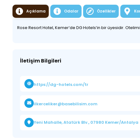
Açıklama
Odalar
Özellikler
Ko
Rose Resort Hotel, Kemer’de DG Hotels’in bir üyesidir. Otelimi
İletişim Bilgileri
https://dg-hotels.com/tr
ilkerceliker@basebilisim.com
Yeni Mahalle, Atatürk Blv., 07980 Kemer/Antalya