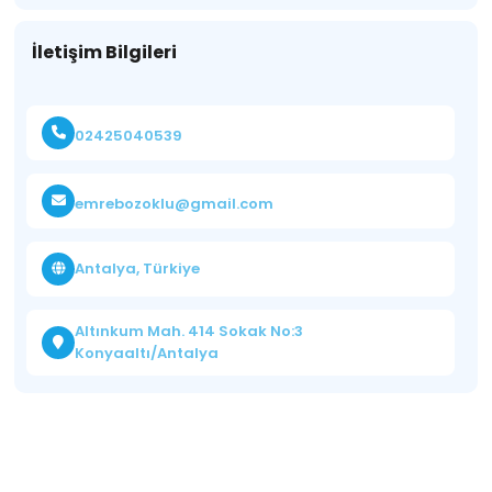
İletişim Bilgileri
02425040539
emrebozoklu@gmail.com
Antalya, Türkiye
Altınkum Mah. 414 Sokak No:3
Konyaaltı/Antalya