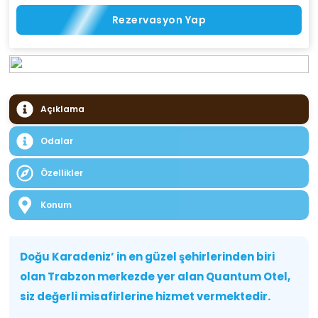
Rezervasyon Yap
Açıklama
Odalar
Özellikler
Konum
Doğu Karadeniz’ in en güzel şehirlerinden biri
olan Trabzon merkezde yer alan Quantum Otel,
siz değerli misafirlerine hizmet vermektedir.