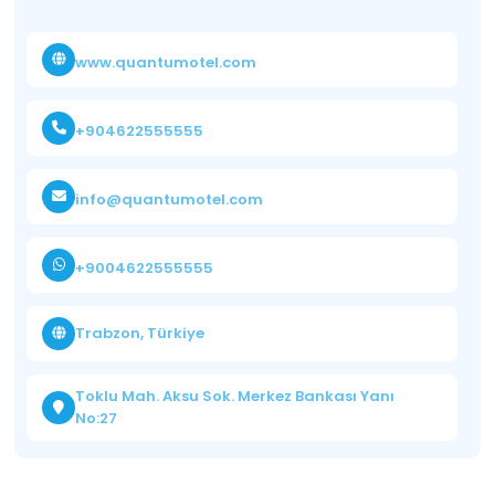
www.quantumotel.com
+904622555555
info@quantumotel.com
+9004622555555
Trabzon, Türkiye
Toklu Mah. Aksu Sok. Merkez Bankası Yanı
No:27