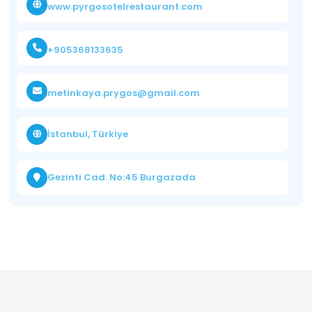
www.pyrgosotelrestaurant.com
+905368133635
metinkaya.prygos@gmail.com
İstanbul, Türkiye
Gezinti Cad. No:45 Burgazada