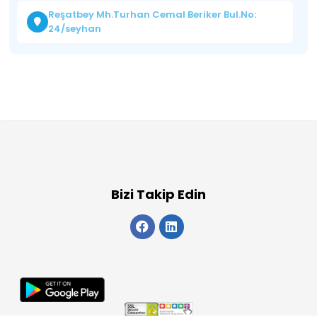
Reşatbey Mh.Turhan Cemal Beriker Bul.No:
24/seyhan
Bizi Takip Edin