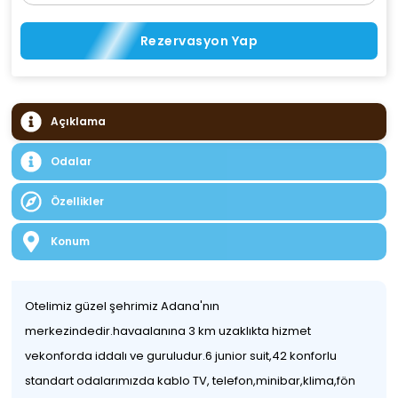
Rezervasyon Yap
Açıklama
Odalar
Özellikler
Konum
Otelimiz güzel şehrimiz Adana'nın
merkezindedir.havaalanına 3 km uzaklıkta hizmet
vekonforda iddalı ve guruludur.6 junior suit,42 konforlu
standart odalarımızda kablo TV, telefon,minibar,klima,fön