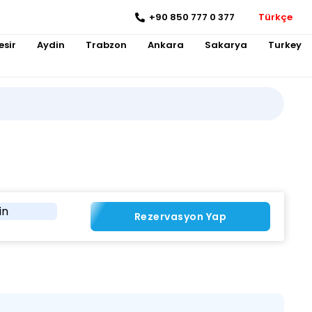
+90 850 777 0 377
Türkçe
esir
Aydin
Trabzon
Ankara
Sakarya
Turkey
in
Rezervasyon Yap