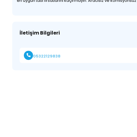
en uygun tatil fırsatlarını kaçırmayın. Aracısız ve komisyonsu
İletişim Bilgileri
05322129838